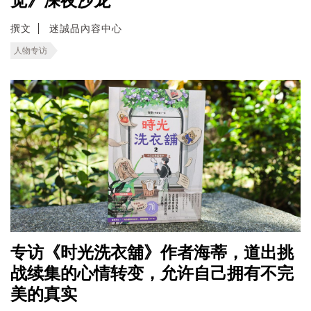
觉》深夜沙龙
撰文
迷誠品內容中心
人物专访
专访《时光洗衣舖》作者海蒂，道出挑
战续集的心情转变，允许自己拥有不完
美的真实