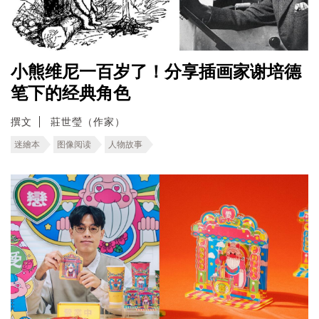
小熊维尼一百岁了！分享插画家谢培德
笔下的经典角色
撰文
莊世瑩（作家）
迷繪本
图像阅读
人物故事