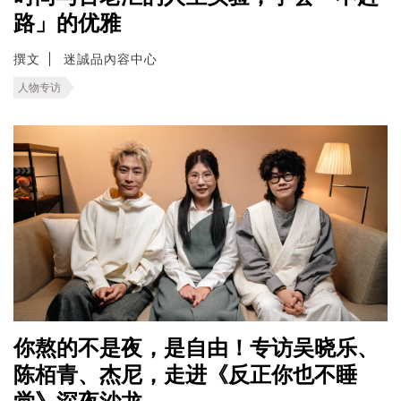
路」的优雅
撰文
迷誠品內容中心
人物专访
你熬的不是夜，是自由！专访吴晓乐、
陈栢青、杰尼，走进《反正你也不睡