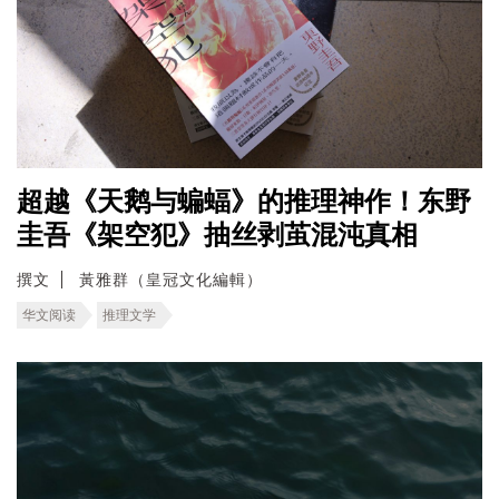
超越《天鹅与蝙蝠》的推理神作！东野
圭吾《架空犯》抽丝剥茧混沌真相
撰文
黃雅群（皇冠文化編輯）
华文阅读
推理文学