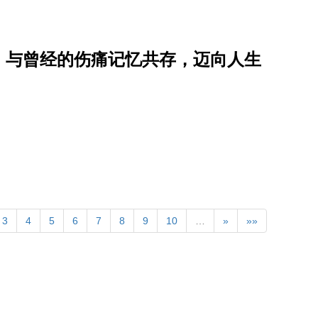
，与曾经的伤痛记忆共存，迈向人生
3
4
5
6
7
8
9
10
…
»
»»