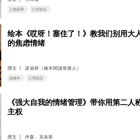
人物故事
心理励志
绘本《哎呀！塞住了！》教我们别用大
的焦虑情绪
撰文
諶淑婷（繪本閱讀推廣人）
迷繪本
心理励志
《强大自我的情绪管理》带你用第二人
主权
撰文
伊森．克洛斯