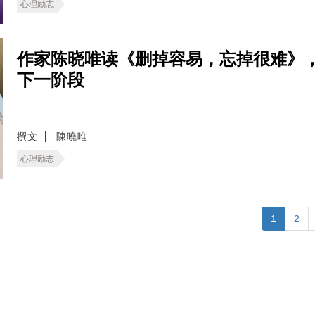
心理励志
作家陈晓唯读《删掉容易，忘掉很难》
下一阶段
撰文
陳曉唯
心理励志
1
2