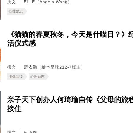
撰文
ELLE（Angela Wang）
心理励志
《猫猫的春夏秋冬，今天是什喵日？》纪
活仪式感
撰文
藍依勤（繪本星球212-7版主）
图像阅读
心理励志
亲子天下创办人何琦瑜自传《父母的旅
接住
撰文
何琦瑜