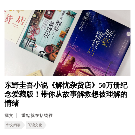
东野圭吾小说《解忧杂货店》50万册纪
念爱藏版！带你从故事解救想被理解的
情绪
撰文
重點就在括號裡
华文阅读
阅读文化