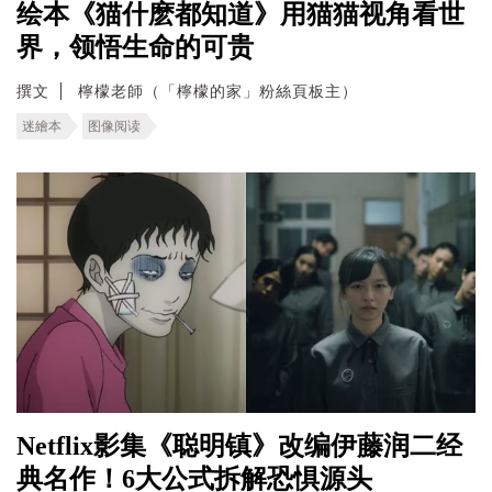
绘本《猫什麽都知道》用猫猫视角看世
界，领悟生命的可贵
撰文
檸檬老師（「檸檬的家」粉絲頁板主）
迷繪本
图像阅读
Netflix影集《聪明镇》改编伊藤润二经
典名作！6大公式拆解恐惧源头