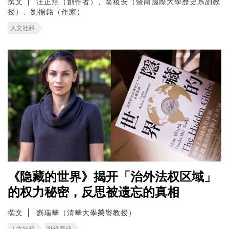
撰文
汪正翔（創作者）、翁稷安（暨南國際大學歷史系副教
授）、劉揚銘（作家）
人文社科
《隐藏的世界》揭开「治外法权区域」
的权力秘密，反思被遗忘的真相
撰文
劉瑞華（清華大學榮譽教授）
人文社科
财经商业