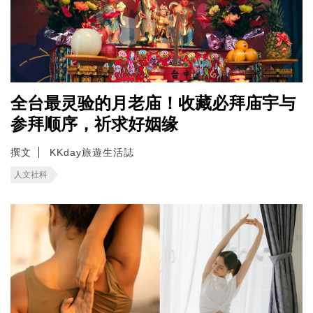
全台最灵验的月老庙！收藏必拜庙宇与
参拜顺序，祈求好姻缘
撰文
KKday旅遊生活誌
人文社科