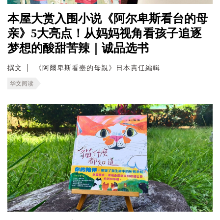
本屋大赏入围小说《阿尔卑斯看台的母
亲》5大亮点！从妈妈视角看孩子追逐
梦想的酸甜苦辣｜诚品选书
撰文
《阿爾卑斯看臺的母親》日本責任編輯
华文阅读