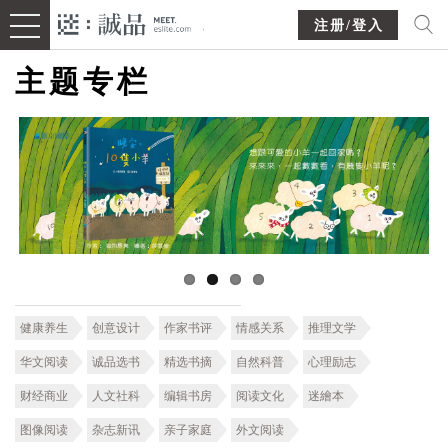
注册/登入
主题专栏
健康养生
创意设计
作家书评
情感关系
推理文学
华文阅读
诚品选书
精选书摘
自然科普
心理励志
财经商业
人文社科
编辑书房
阅读文化
迷繪本
图像阅读
杂志新讯
亲子家庭
外文阅读