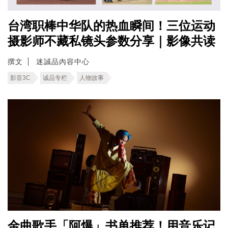
台湾职棒中华队的热血瞬间！三位运动
摄影师不藏私镜头参数分享｜影像共读
撰文
迷誠品內容中心
影音3C
诚品专栏
人物故事
金曲歌手「阿爆」书单推荐！用音乐记