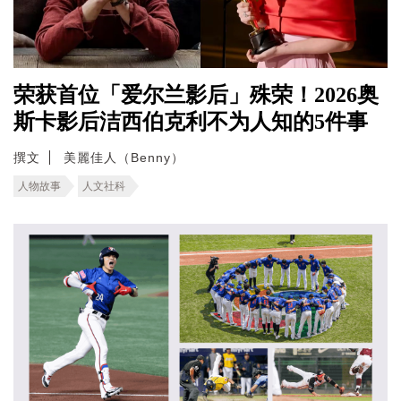
荣获首位「爱尔兰影后」殊荣！2026奥
斯卡影后洁西伯克利不为人知的5件事
撰文
美麗佳人（Benny）
人物故事
人文社科