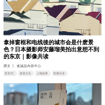
拿掉窗框和电线後的城市会是什麽景
色？日本摄影师安藤瑠美拍出意想不到
的东京｜影像共读
撰文
迷誠品內容中心
影音3C
旅遊文化
人物故事
影像共读