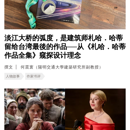
淡江大桥的弧度，是建筑师札哈．哈蒂
留给台湾最後的作品──从《札哈．哈蒂
作品全集》窥探设计理念
撰文
何震寰（陽明交通大學建築研究所副教授）
人物故事
作家书评