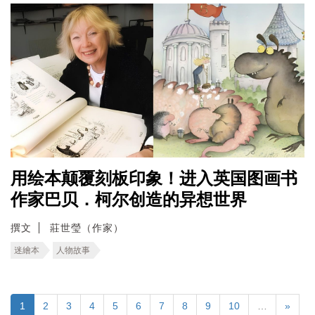
用绘本颠覆刻板印象！进入英国图画书
作家巴贝．柯尔创造的异想世界
撰文
莊世瑩（作家）
迷繪本
人物故事
1
2
3
4
5
6
7
8
9
10
…
»