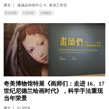
撰文
迷誠品內容中心 ft. 表演工作坊
艺文活动
人文社科
心理励志
奇美博物馆特展《画师们：走进 16、17
世纪尼德兰绘画时代》，科学手法重现
当年荣景
撰文
FLiPER