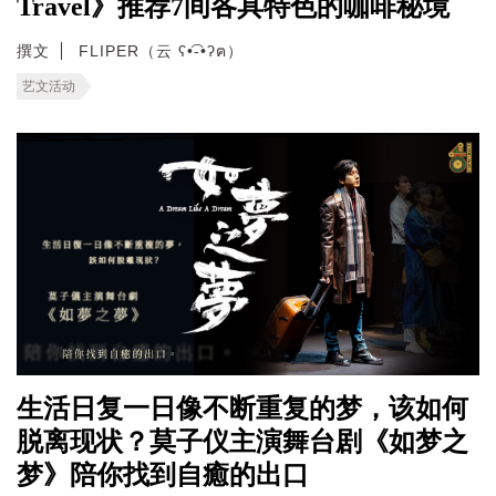
Travel》推荐7间各具特色的咖啡秘境
撰文
FLIPER（云 ʕ•͡-•ʔฅ）
艺文活动
生活日复一日像不断重复的梦，该如何
脱离现状？莫子仪主演舞台剧《如梦之
梦》陪你找到自癒的出口