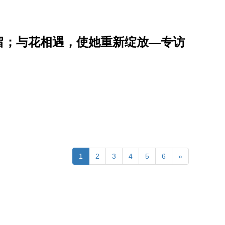
留；与花相遇，使她重新绽放—专访
1
2
3
4
5
6
»