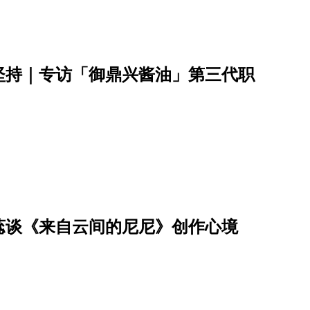
坚持｜专访「御鼎兴酱油」第三代职
蕊谈《来自云间的尼尼》创作心境