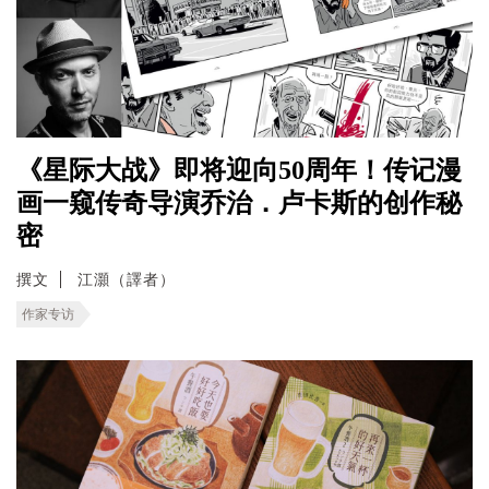
《星际大战》即将迎向50周年！传记漫
画一窥传奇导演乔治．卢卡斯的创作秘
密
撰文
江灝（譯者）
作家专访