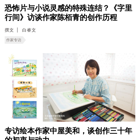
恐怖片与小说灵感的特殊连结？《字里
行间》访谈作家陈栢青的创作历程
撰文
白睿文
作家专访
专访绘本作家中屋美和，谈创作三十年