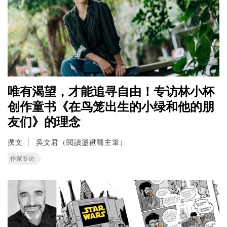
唯有渴望，才能追寻自由！专访林小杯
创作童书《在鸟笼出生的小绿和他的朋
友们》的理念
撰文
吳文君（閱讀盪鞦韆主筆）
作家专访