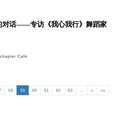
的对话——专访《我心我行》舞蹈家
ter Café
7
58
59
60
61
62
63
…
»
»»