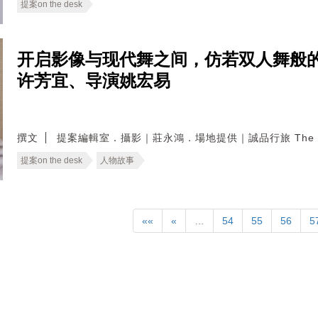
提案on the desk
开启影像与现代舞之间，仿若双人舞般
许芳宜、导演姚宏易
撰文
提案編輯室．攝影｜莊永鴻．場地提供｜誠品行旅 The chap
提案on the desk
人物故事
««
«
…
54
55
56
5