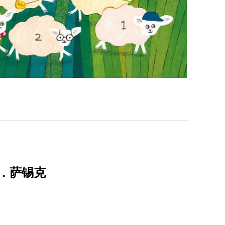
夫．萨锡克