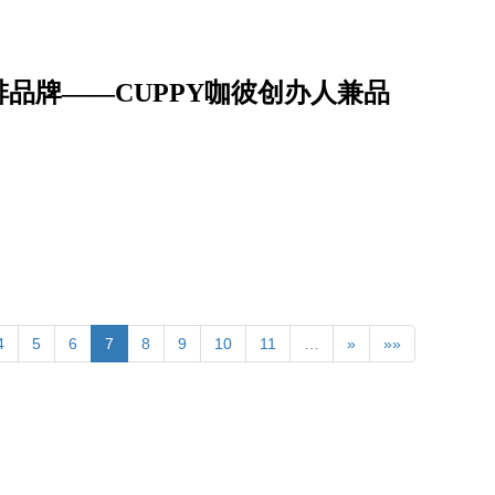
品牌——CUPPY咖彼创办人兼品
4
5
6
7
8
9
10
11
…
»
»»