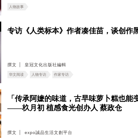
人物故事
专访《人类标本》作者凑佳苗，谈创作
撰文
皇冠文化出版社編輯
华文阅读
人物专访
作家专访
「传承阿嬷的味道，古早味萝卜糕也能
——杦月初 植感食光创办人 蔡政仓
撰文
expo誠品生活文創平台