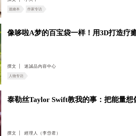
迷繪本
作家专访
像哆啦A梦的百宝袋一样！用3D打造疗
撰文
迷誠品內容中心
人物专访
泰勒丝Taylor Swift教我的事：把
撰文
經理人（李岱君）