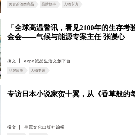
美食茶酒类商品
品牌故事
人物专访
「全球高温警讯，看见2100年的生存考验。
金会——气候与能源专案主任 张皪心
撰文
expo誠品生活文創平台
品牌故事
人物专访
专访日本小说家贺十翼，从《香草般的
撰文
皇冠文化出版社編輯