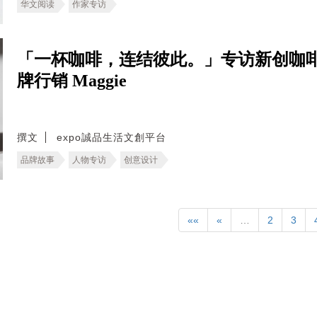
华文阅读
作家专访
「一杯咖啡，连结彼此。」专访新创咖啡
牌行销 Maggie
撰文
expo誠品生活文創平台
品牌故事
人物专访
创意设计
««
«
…
2
3