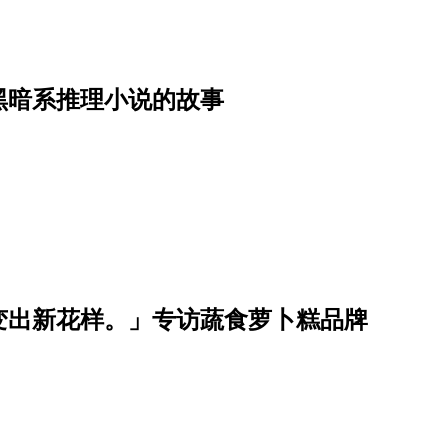
黑暗系推理小说的故事
变出新花样。」专访蔬食萝卜糕品牌