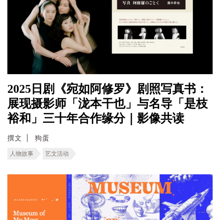
2025日剧《宛如阿修罗》剧照写真书：
展现摄影师「泷本干也」与名导「是枝
裕和」三十年合作缘分｜影像共读
撰文
狗蛋
人物故事
艺文活动