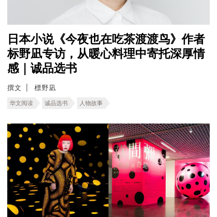
日本小说《今夜也在吃茶渡渡鸟》作者
标野凪专访，从暖心料理中寄托深厚情
感｜诚品选书
撰文
標野凪
华文阅读
诚品选书
人物故事