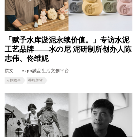
「赋予水库淤泥永续价值。」专访水泥
工艺品牌——氺の尼 泥研制所创办人陈
志伟、佟维妮
撰文
expo誠品生活文創平台
人物故事
香氛美容