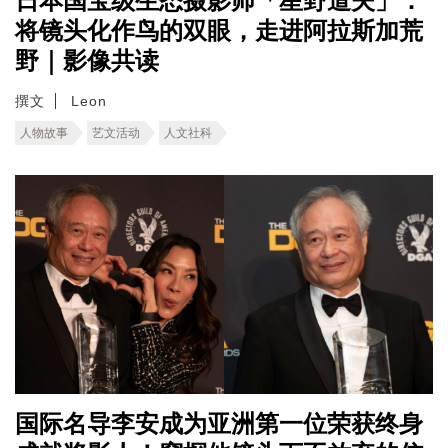
日本国宝级生态摄影师「星野道夫」：
将镜头化作鸟的双眼，走进阿拉斯加荒
野｜影像共读
撰文
Leon
人物故事
艺文活动
人文社科
国际名导李安成为亚洲第一位荣获终身