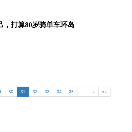
自己，打算80岁骑单车环岛
9
30
31
32
33
34
35
…
»
»»