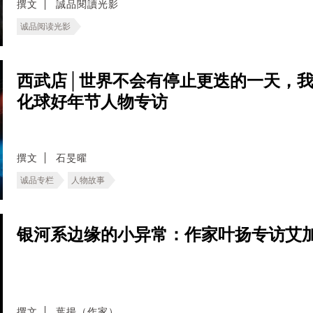
撰文
誠品閱讀光影
诚品阅读光影
西武店│世界不会有停止更迭的一天，
化球好年节人物专访
撰文
石旻曜
诚品专栏
人物故事
银河系边缘的小异常：作家叶扬专访艾
撰文
葉揚（作家）