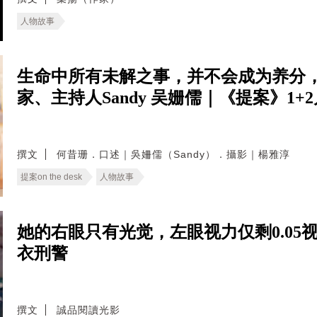
人物故事
生命中所有未解之事，并不会成为养分
家、主持人Sandy 吴姗儒｜《提案》1
撰文
何昔珊．口述｜吳姍儒（Sandy）．攝影｜楊雅淳
提案on the desk
人物故事
她的右眼只有光觉，左眼视力仅剩0.0
衣刑警
撰文
誠品閱讀光影