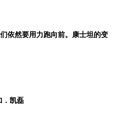
我们依然要用力跑向前。康士坦的变
加．凯磊