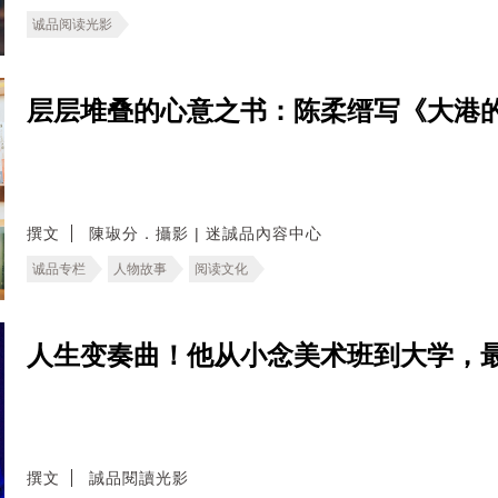
诚品阅读光影
层层堆叠的心意之书：陈柔缙写《大港
撰文
陳琡分．攝影 | 迷誠品內容中心
诚品专栏
人物故事
阅读文化
人生变奏曲！他从小念美术班到大学，
撰文
誠品閱讀光影