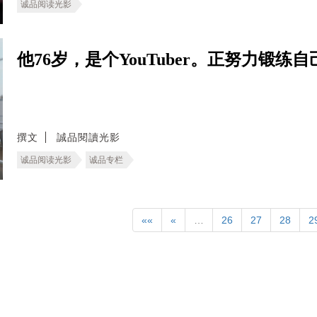
诚品阅读光影
他76岁，是个YouTuber。正努力锻练
撰文
誠品閱讀光影
诚品阅读光影
诚品专栏
««
«
…
26
27
28
2