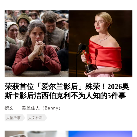
荣获首位「爱尔兰影后」殊荣！2026奥
斯卡影后洁西伯克利不为人知的5件事
撰文
美麗佳人（Benny）
人物故事
人文社科