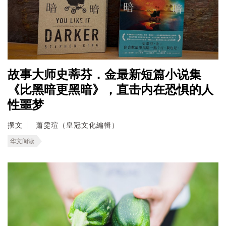
故事大师史蒂芬．金最新短篇小说集
《比黑暗更黑暗》，直击内在恐惧的人
性噩梦
撰文
蕭雯瑄（皇冠文化編輯）
华文阅读