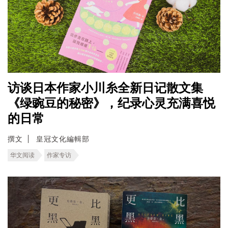
访谈日本作家小川糸全新日记散文集
《绿豌豆的秘密》，纪录心灵充满喜悦
的日常
撰文
皇冠文化編輯部
华文阅读
作家专访