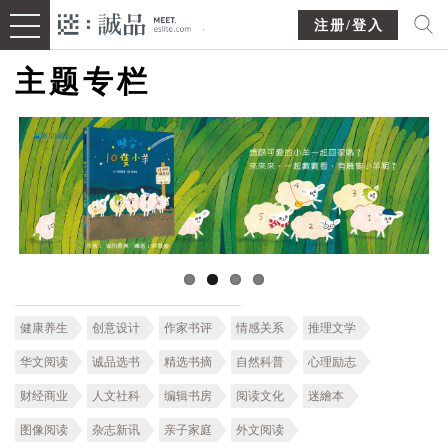
注册/登入
主题专栏
健康养生
创意设计
作家书评
情感关系
推理文学
华文阅读
诚品选书
精选书摘
自然科普
心理励志
财经商业
人文社科
编辑书房
阅读文化
迷繪本
图像阅读
杂志新讯
亲子家庭
外文阅读