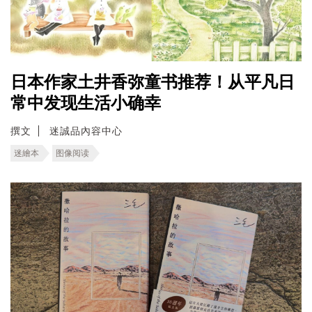
日本作家土井香弥童书推荐！从平凡日
常中发现生活小确幸
撰文
迷誠品內容中心
迷繪本
图像阅读