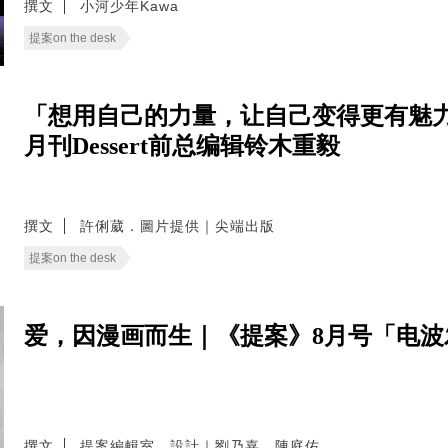
撰文
小河少年Kawa
提案on the desk
「想用自己的力量，让自己变得更有魅力
月刊Dessert前总编辑铃木重毅
撰文
許俐葳．圖片提供｜尖端出版
提案on the desk
爱，因漫画而生｜《提案》8月号「电
撰文
提案編輯室．設計｜劉乃嘉．陳庭佑