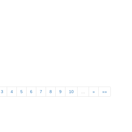
》
3
4
5
6
7
8
9
10
…
»
»»