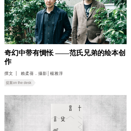
奇幻中带有惆怅 ——范氏兄弟的绘本创
作
撰文
賴柔蒨．攝影│楊雅淳
提案on the desk