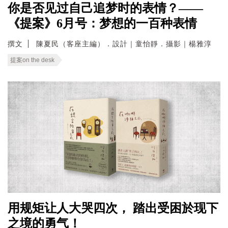
你是否见过自己追梦时的表情？——
《提案》6月号：梦想的一百种表情
撰文
陳夏民（客座主編）．設計｜童怡靜．攝影｜楊雅淳
提案on the desk
用规矩让人大哭四次， 踏出受困於现下
之境的勇气！