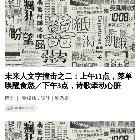
未来人文字撞击之二：上午11点，菜单
唤醒食慾／下午3点，诗歌牵动心脏
撰文
劉揚銘．設計｜劉乃嘉
提案on the desk