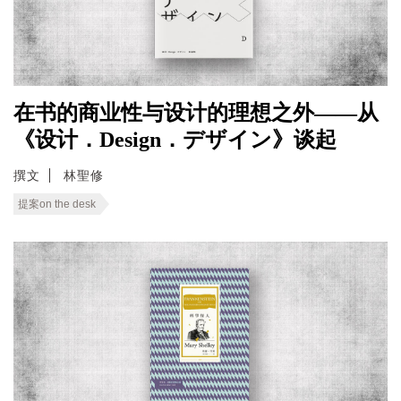
在书的商业性与设计的理想之外——从
《设计．Design．デザイン》谈起
撰文
林聖修
提案on the desk