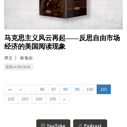
马克思主义风云再起——反思自由市场
经济的美国阅读现象
撰文
蘇逸如
提案on the desk
««
«
…
96
97
98
99
100
101
102
103
104
105
»