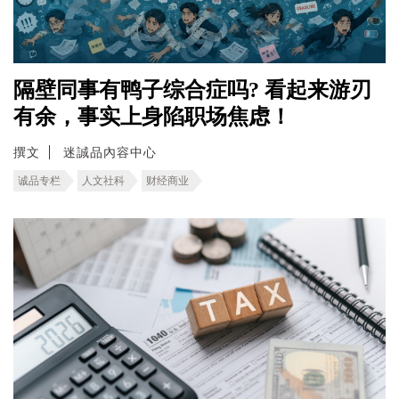
隔壁同事有鸭子综合症吗? 看起来游刃
有余，事实上身陷职场焦虑！
撰文
迷誠品內容中心
诚品专栏
人文社科
财经商业