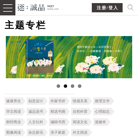
注册/登入
主题专栏
健康养生
创意设计
作家书评
情感关系
推理文学
华文阅读
诚品选书
精选书摘
自然科普
心理励志
财经商业
人文社科
编辑书房
阅读文化
迷繪本
图像阅读
杂志新讯
亲子家庭
外文阅读