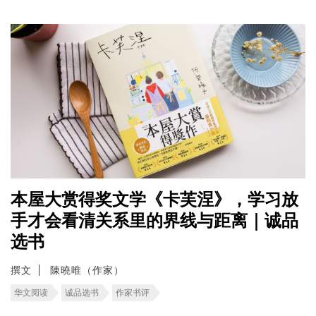
本屋大赏得奖文学《卡芙涅》，学习放
手才会看清关系里的界线与距离｜诚品
选书
撰文
陳曉唯（作家）
华文阅读
诚品选书
作家书评