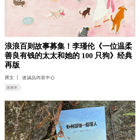
浪浪百则故事募集！李瑾伦《一位温柔
善良有钱的太太和她的 100 只狗》经典
再版
撰文
迷誠品內容中心
迷繪本