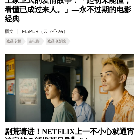
王家卫式的爱情故事：「起初未能懂，
看懂已成过来人。」—永不过期的电影
经典
撰文
FLiPER（云 ʕ•͡-•ʔฅ）
诚品专栏
迷电影
诚品电影院
剧荒请进！NETFLIX上一不小心就通宵