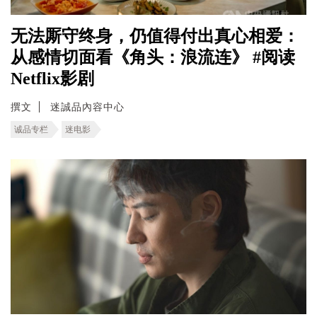
无法厮守终身，仍值得付出真心相爱：
从感情切面看《角头：浪流连》 #阅读
Netflix影剧
撰文
迷誠品內容中心
诚品专栏
迷电影