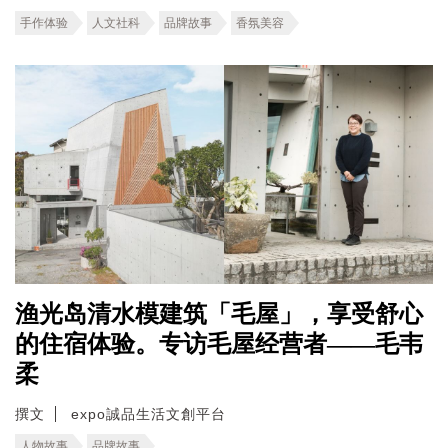
手作体验
人文社科
品牌故事
香氛美容
渔光岛清水模建筑「毛屋」，享受舒心
的住宿体验。专访毛屋经营者——毛韦
柔
撰文
expo誠品生活文創平台
人物故事
品牌故事