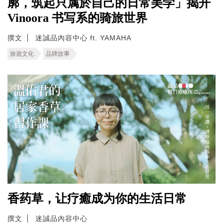
廓，筑起只属於自己的日常美学」揭开
Vinoora 书写系的骑旅世界
撰文
迷誠品內容中心 ft. YAMAHA
旅遊文化
品牌故事
香药草，让疗癒成为你的生活日常
撰文
迷誠品內容中心