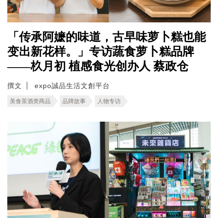
「传承阿嬷的味道，古早味萝卜糕也能
变出新花样。」专访蔬食萝卜糕品牌
——杦月初 植感食光创办人 蔡政仓
撰文
expo誠品生活文創平台
美食茶酒类商品
品牌故事
人物专访