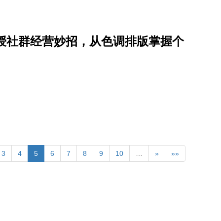
莎」传授社群经营妙招，从色调排版掌握个
3
4
5
6
7
8
9
10
…
»
»»