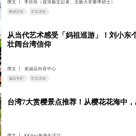
撰文
李欣恬（資深藝文記者、北藝大音樂學碩士）
阅读文化
艺文活动
从当代艺术感受「妈祖巡游」！刘小东
壮阔台湾信仰
撰文
迷誠品內容中心
诚品专栏
艺文活动
台湾7大赏樱景点推荐！从樱花花海中，
撰文
KKday旅遊生活誌