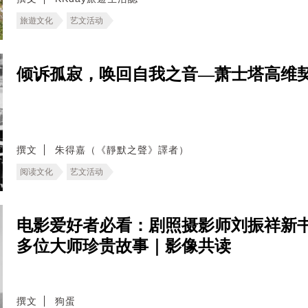
旅遊文化
艺文活动
倾诉孤寂，唤回自我之音—萧士塔高维契
撰文
朱得嘉（《靜默之聲》譯者）
阅读文化
艺文活动
电影爱好者必看：剧照摄影师刘振祥新
多位大师珍贵故事｜影像共读
撰文
狗蛋