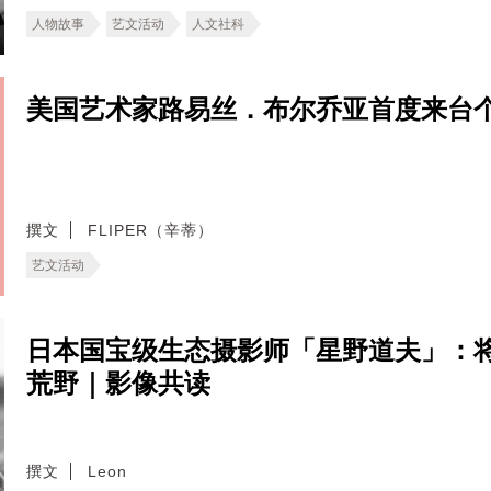
人物故事
艺文活动
人文社科
美国艺术家路易丝．布尔乔亚首度来台
撰文
FLIPER（辛蒂）
艺文活动
日本国宝级生态摄影师「星野道夫」：
荒野｜影像共读
撰文
Leon