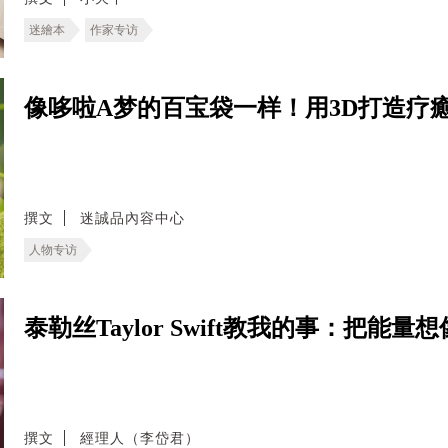
迷繪本
作家专访
像哆啦A梦的百宝袋一样！用3D打造疗
撰文
迷誠品內容中心
人物专访
泰勒丝Taylor Swift教我的事：把
撰文
經理人（李岱君）