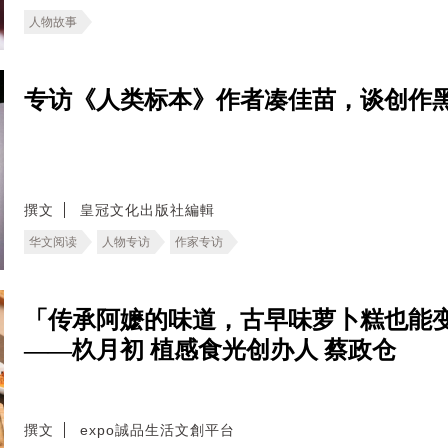
人物故事
专访《人类标本》作者凑佳苗，谈创作
撰文
皇冠文化出版社編輯
华文阅读
人物专访
作家专访
「传承阿嬷的味道，古早味萝卜糕也能
——杦月初 植感食光创办人 蔡政仓
撰文
expo誠品生活文創平台