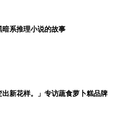
黑暗系推理小说的故事
变出新花样。」专访蔬食萝卜糕品牌