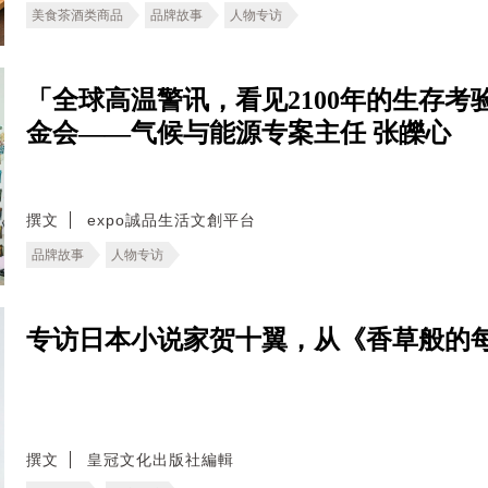
美食茶酒类商品
品牌故事
人物专访
「全球高温警讯，看见2100年的生存考验。
金会——气候与能源专案主任 张皪心
撰文
expo誠品生活文創平台
品牌故事
人物专访
专访日本小说家贺十翼，从《香草般的
撰文
皇冠文化出版社編輯