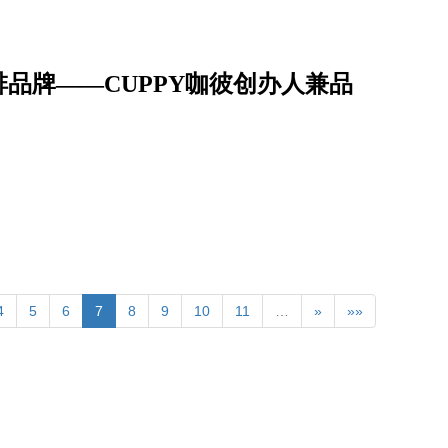
品牌——CUPPY咖彼创办人兼品
4
5
6
7
8
9
10
11
…
»
»»