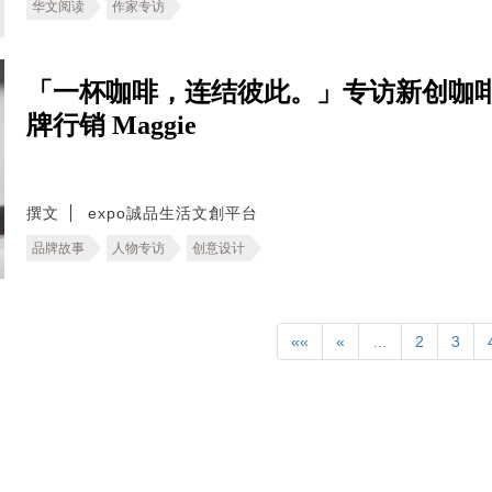
华文阅读
作家专访
「一杯咖啡，连结彼此。」专访新创咖啡
牌行销 Maggie
撰文
expo誠品生活文創平台
品牌故事
人物专访
创意设计
««
«
…
2
3