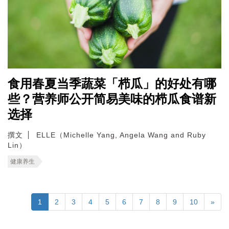
食用春夏当季蔬菜「栉瓜」的好处有哪
些？营养师公开简易美味的栉瓜食谱新
选择
撰文
ELLE（Michelle Yang, Angela Wang and Ruby
Lin）
健康养生
1
2
3
4
5
6
7
8
9
10
»