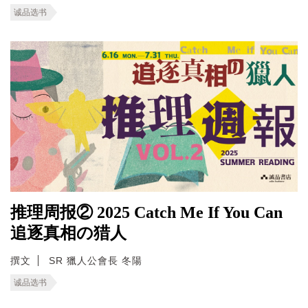
诚品选书
推理周报② 2025 Catch Me If You Can
追逐真相の猎人
撰文
SR 獵人公會長 冬陽
诚品选书