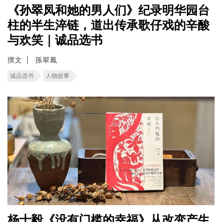
《孙翠凤和她的男人们》纪录明华园台
柱的半生淬链，道出传承歌仔戏的辛酸
与欢笑｜诚品选书
撰文
孫翠鳳
诚品选书
人物故事
杨士毅《没有门槛的幸福》从改变产生