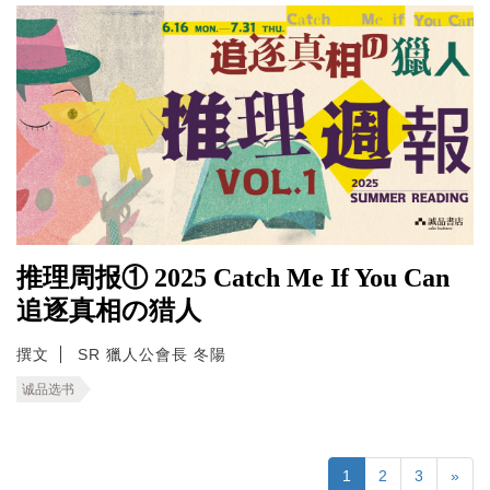
推理周报① 2025 Catch Me If You Can
追逐真相の猎人
撰文
SR 獵人公會長 冬陽
诚品选书
1
2
3
»