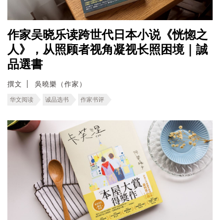
作家吴晓乐读跨世代日本小说《恍惚之
人》，从照顾者视角凝视长照困境｜誠
品選書
撰文
吳曉樂（作家）
华文阅读
诚品选书
作家书评