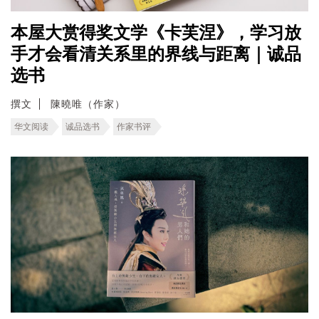
本屋大赏得奖文学《卡芙涅》，学习放
手才会看清关系里的界线与距离｜诚品
选书
撰文
陳曉唯（作家）
华文阅读
诚品选书
作家书评