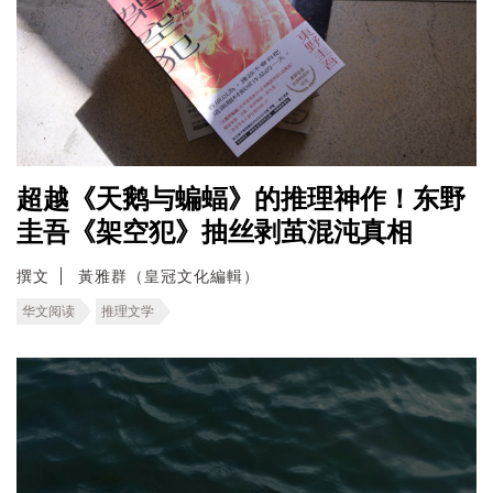
超越《天鹅与蝙蝠》的推理神作！东野
圭吾《架空犯》抽丝剥茧混沌真相
撰文
黃雅群（皇冠文化編輯）
华文阅读
推理文学