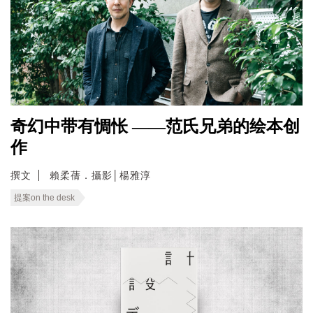
奇幻中带有惆怅 ——范氏兄弟的绘本创
作
撰文
賴柔蒨．攝影│楊雅淳
提案on the desk