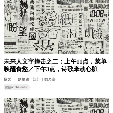
未来人文字撞击之二：上午11点，菜单
唤醒食慾／下午3点，诗歌牵动心脏
撰文
劉揚銘．設計｜劉乃嘉
提案on the desk