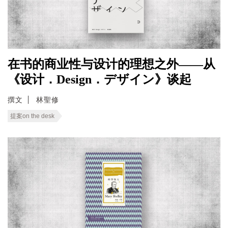
在书的商业性与设计的理想之外——从
《设计．Design．デザイン》谈起
撰文
林聖修
提案on the desk