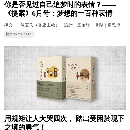
你是否见过自己追梦时的表情？——
《提案》6月号：梦想的一百种表情
撰文
陳夏民（客座主編）．設計｜童怡靜．攝影｜楊雅淳
提案on the desk
用规矩让人大哭四次， 踏出受困於现下
之境的勇气！