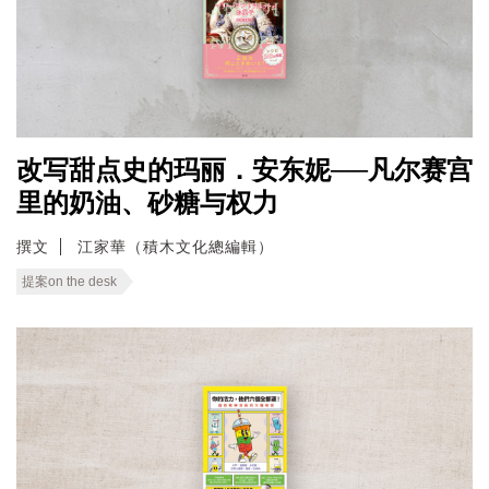
改写甜点史的玛丽．安东妮──凡尔赛宫
里的奶油、砂糖与权力
撰文
江家華（積木文化總編輯）
提案on the desk