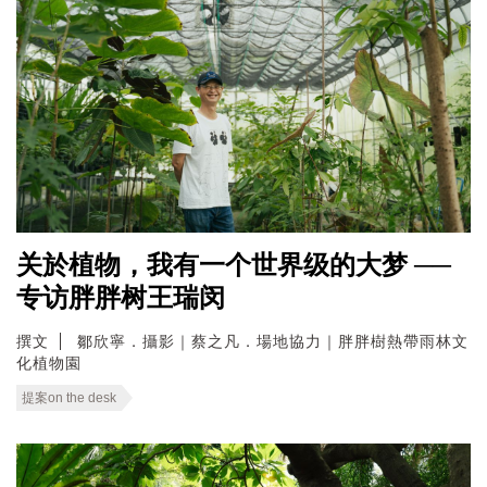
关於植物，我有一个世界级的大梦 ──
专访胖胖树王瑞闵
撰文
鄒欣寧．攝影｜蔡之凡．場地協力｜胖胖樹熱帶雨林文
化植物園
提案on the desk