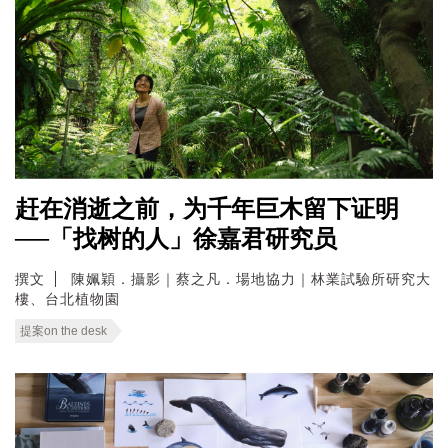
赶在消逝之前，为千年巨木留下证明
──「找树的人」徐嘉君研究员
撰文
陳姵穎．攝影｜蔡之凡．場地協力｜林業試驗所研究大
樓、台北植物園
提案on the desk