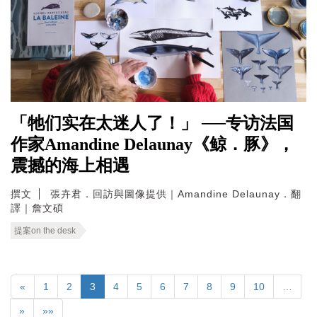
「牠们实在太迷人了！」 ──专访法国
作家Amandine Delaunay《鲸．豚》，
震撼的海上相遇
撰文
張卉君．回訪與圖像提供｜Amandine Delaunay．翻
譯｜詹文碩
提案on the desk
«
1
2
3
4
5
6
7
8
9
10
…
»
»»