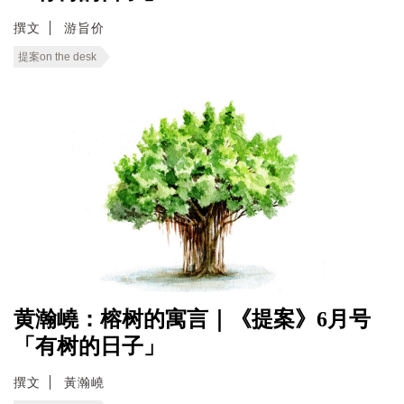
撰文
游旨价
提案on the desk
黄瀚嶢：榕树的寓言｜《提案》6月号
「有树的日子」
撰文
黃瀚嶢