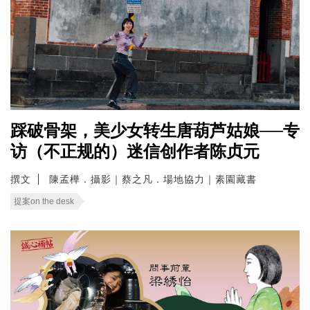
踩破骨架，美少女转生唐葫芦姑娘──专
访（不正规的）迷信创作者陈贞元
撰文
陳孟樺．攝影｜蔡之凡．場地協力｜素園藏書
提案on the desk