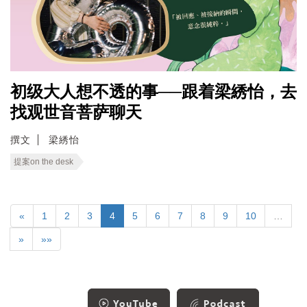
初级大人想不透的事──跟着梁綉怡，去
找观世音菩萨聊天
撰文
梁綉怡
提案on the desk
«
1
2
3
4
5
6
7
8
9
10
…
»
»»