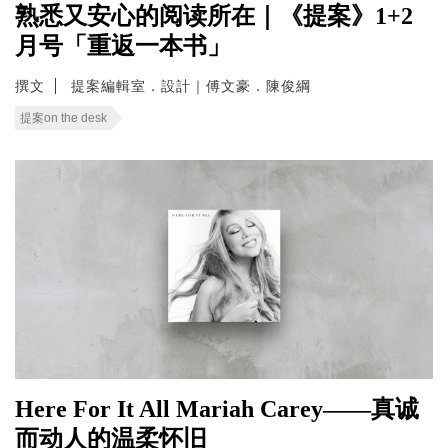
熟悉又安心的阅读所在｜《提案》1+2
月号「重返一本书」
撰文
提案編輯室．設計｜傅文豪．陳俊綱
提案on the desk
Here For It All Mariah Carey——真诚
而动人的温柔怀旧