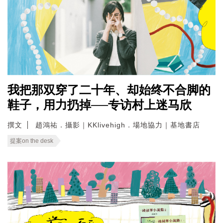
我把那双穿了二十年、却始终不合脚的
鞋子，用力扔掉──专访村上迷马欣
撰文
趙鴻祐．攝影｜KKlivehigh．場地協力｜基地書店
提案on the desk