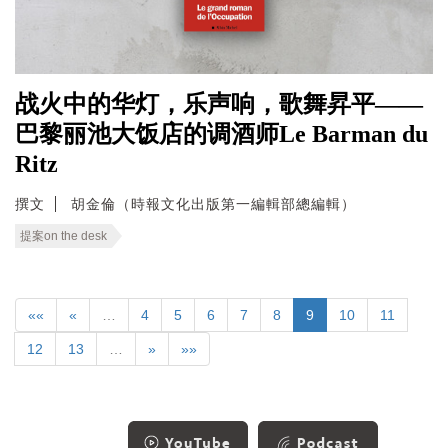
战火中的华灯，乐声响，歌舞昇平——
巴黎丽池大饭店的调酒师Le Barman du
Ritz
撰文
胡金倫（時報文化出版第一編輯部總編輯）
提案on the desk
««
«
…
4
5
6
7
8
9
10
11
12
13
…
»
»»