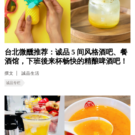
台北微醺推荐：诚品 5 间风格酒吧、餐
酒馆，下班後来杯畅快的精酿啤酒吧！
撰文
誠品生活
诚品专栏