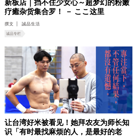
新板店｜挡不住少女心～超梦幻的粉嫩
疗癒杂货集合罗！ － ここ这里
撰文
誠品生活
诚品专栏
让台湾好米被看见！她拜农友为师长知
识「有时最找麻烦的人，是最好的老