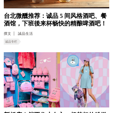
台北微醺推荐：诚品 5 间风格酒吧、餐
酒馆，下班後来杯畅快的精酿啤酒吧！
撰文
誠品生活
诚品专栏