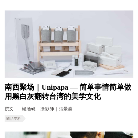
南西聚场｜Unipapa — 简单事情简单做
用黑白灰翻转台湾的美学文化
撰文
楊涵硯．攝影師｜張景堯
诚品专栏