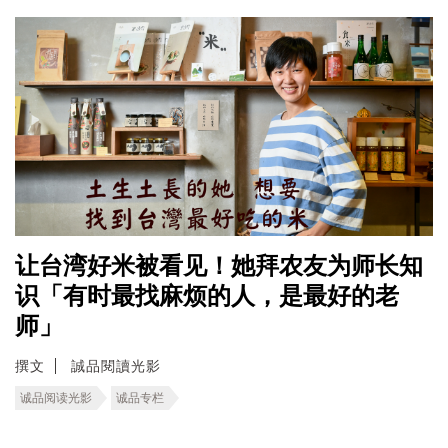
让台湾好米被看见！她拜农友为师长知
识「有时最找麻烦的人，是最好的老
师」
撰文
誠品閱讀光影
诚品阅读光影
诚品专栏