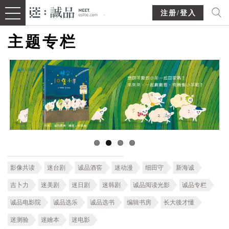
注册/登入
主题专栏
影像共读
迷台剧
诚品酒窖
迷动漫
细田守
新海诚
吉卜力
迷美剧
迷日剧
迷韩剧
诚品阅读光影
诚品专栏
诚品电影院
诚品选乐
诚品选书
编辑书房
长大後才懂
迷测验
迷繪本
迷电影