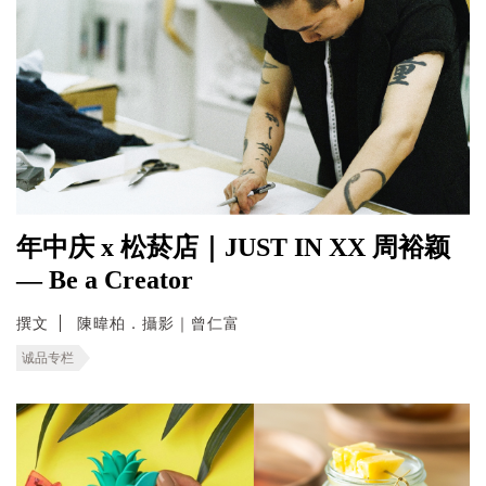
年中庆 x 松菸店｜JUST IN XX 周裕颖
— Be a Creator
撰文
陳暐柏．攝影｜曾仁富
诚品专栏