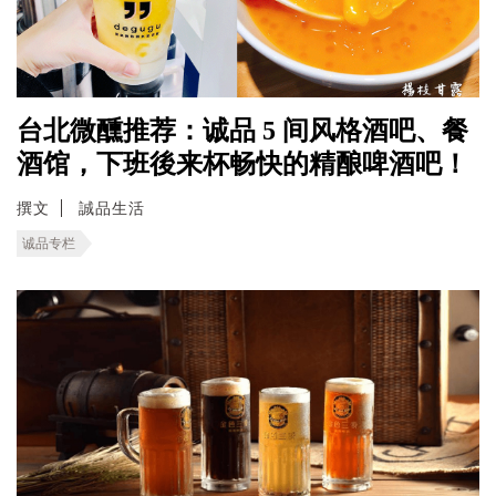
台北微醺推荐：诚品 5 间风格酒吧、餐
酒馆，下班後来杯畅快的精酿啤酒吧！
撰文
誠品生活
诚品专栏