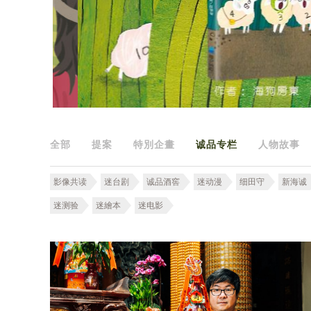
全部
提案
特別企畫
诚品专栏
人物故事
影像共读
迷台剧
诚品酒窖
迷动漫
细田守
新海诚
迷测验
迷繪本
迷电影