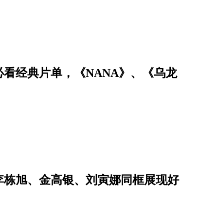
必看经典片单，《NANA》、《乌龙
李栋旭、金高银、刘寅娜同框展现好