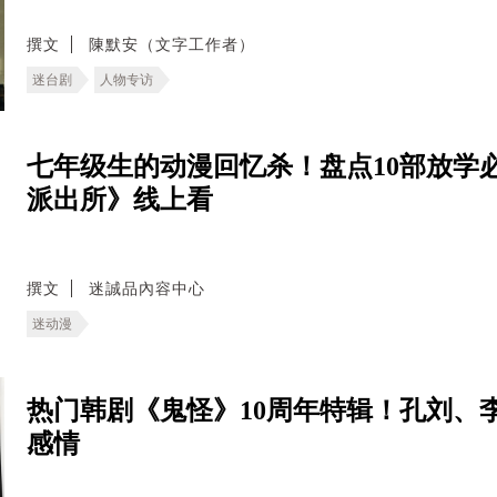
撰文
陳默安（文字工作者）
迷台剧
人物专访
七年级生的动漫回忆杀！盘点10部放学
派出所》线上看
撰文
迷誠品內容中心
迷动漫
热门韩剧《鬼怪》10周年特辑！孔刘、
感情