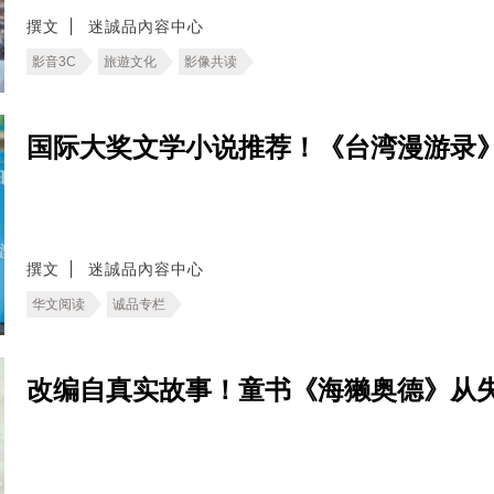
撰文
迷誠品內容中心
影音3C
旅遊文化
影像共读
国际大奖文学小说推荐！《台湾漫游录
撰文
迷誠品內容中心
华文阅读
诚品专栏
改编自真实故事！童书《海獭奥德》从