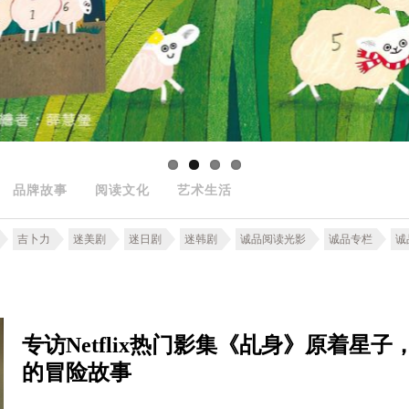
品牌故事
阅读文化
艺术生活
吉卜力
迷美剧
迷日剧
迷韩剧
诚品阅读光影
诚品专栏
诚
专访Netflix热门影集《乩身》原着
的冒险故事