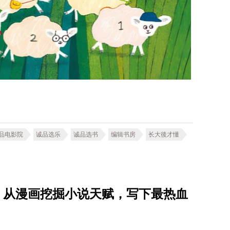
品电影院
诚品选乐
诚品选书
编辑书房
长大後才懂
星子，从漫画挖掘小说天赋，写下最热血