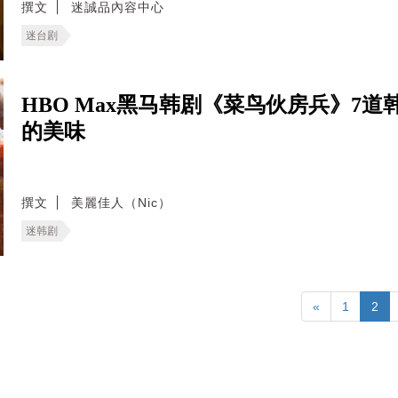
撰文
迷誠品內容中心
迷台剧
HBO Max黑马韩剧《菜鸟伙房兵》7
的美味
撰文
美麗佳人（Nic）
迷韩剧
«
1
2