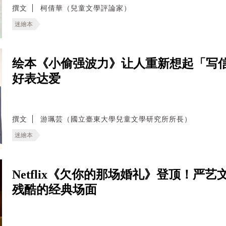
撰文
柯倩華（兒童文學評論家）
迷繪本
绘本《小偷强波力》让人重新想起「写
好表达爱
撰文
游珮芸（國立臺東大學兒童文學研究所所長）
迷繪本
Netflix《欠你的那场婚礼》登顶！严
残酷的经典场面