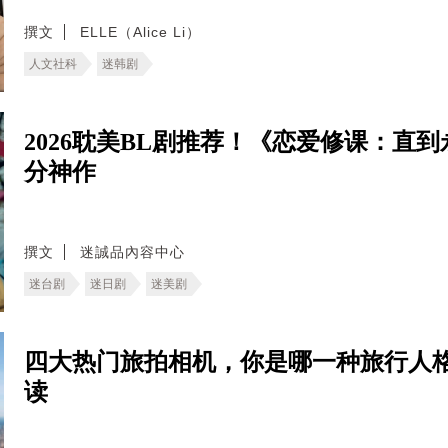
撰文
ELLE（Alice Li）
人文社科
迷韩剧
2026耽美BL剧推荐！《恋爱修课：直
分神作
撰文
迷誠品內容中心
迷台剧
迷日剧
迷美剧
四大热门旅拍相机，你是哪一种旅行人格
读