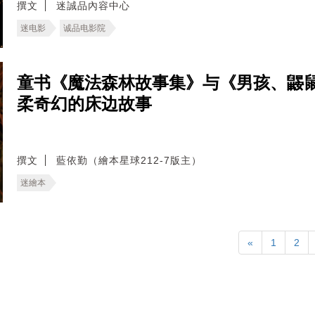
撰文
迷誠品內容中心
迷电影
诚品电影院
童书《魔法森林故事集》与《男孩、鼹
柔奇幻的床边故事
撰文
藍依勤（繪本星球212-7版主）
迷繪本
«
1
2