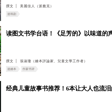
撰文
美麗佳人（派脆克）
迷韩剧
读图文书学台语！《足芳的》以味道的
撰文
張淑瓊（繪本評論家、兒童文學工作者）
迷繪本
作家书评
经典儿童故事书推荐！6本让大人也流