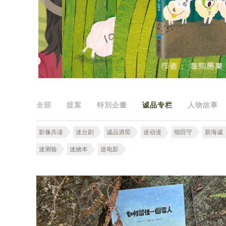
全部
提案
特別企畫
诚品专栏
人物故事
影像共读
迷台剧
诚品酒窖
迷动漫
细田守
新海诚
迷测验
迷繪本
迷电影