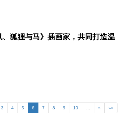
鼠、狐狸与马》插画家，共同打造温
3
4
5
6
7
8
9
10
…
»
»»