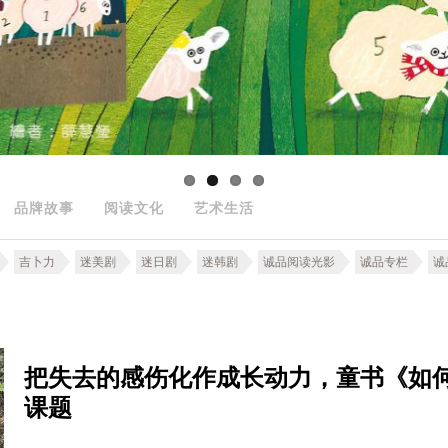
品牌故事
阅读文化
艺术生活
吉卜力
迷美剧
迷日剧
迷韩剧
诚品阅读光影
诚品专栏
诚
把失去的感伤化作成长动力，童书《如
课题