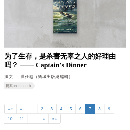
为了生存，是杀害无辜之人的好理由
吗？ —— Captain's Dinner
撰文
洪仕翰（衛城出版總編輯）
提案on the desk
««
«
…
2
3
4
5
6
7
8
9
10
11
…
»
»»