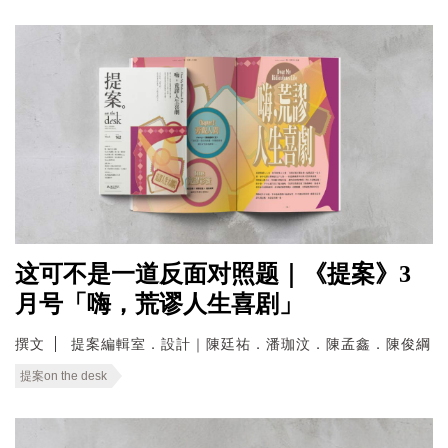
这可不是一道反面对照题｜《提案》3
月号「嗨，荒谬人生喜剧」
撰文
提案編輯室．設計｜陳廷祐．潘珈汶．陳孟鑫．陳俊綱
提案on the desk