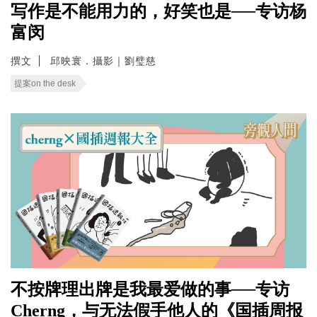
写作是不能用力的，好笑也是──专访杨
富闵
撰文
邱映寰．攝影｜劉璧慈
提案on the desk
不按牌理出牌是我最爱做的事──专访
Cherng，与无法假手他人的《国插周报