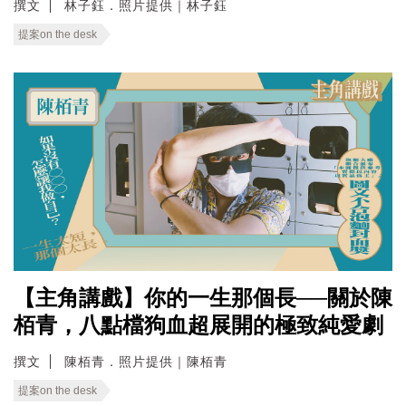
撰文
林子鈺．照片提供｜林子鈺
提案on the desk
【主角講戲】你的一生那個長──關於陳
栢青，八點檔狗血超展開的極致純愛劇
撰文
陳栢青．照片提供｜陳栢青
提案on the desk