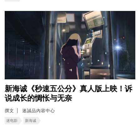
新海诚《秒速五公分》真人版上映！诉
说成长的惆怅与无奈
撰文
迷誠品內容中心
迷电影
新海诚