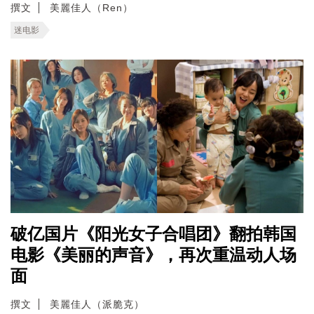
撰文
美麗佳人（Ren）
迷电影
破亿国片《阳光女子合唱团》翻拍韩国
电影《美丽的声音》，再次重温动人场
面
撰文
美麗佳人（派脆克）