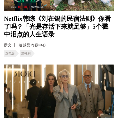
Netflix韩综《刘在锡的民宿法则》你看
了吗？「光是存活下来就足够」5个戳
中泪点的人生语录
撰文
迷誠品內容中心
迷电影
迷韩剧