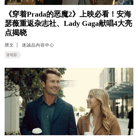
《穿着Prada的恶魔2》上映必看！安海
瑟薇重返杂志社、Lady Gaga献唱4大亮
点揭晓
撰文
迷誠品內容中心
迷电影