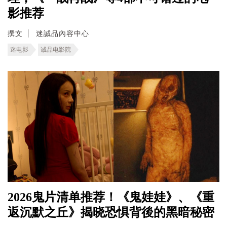
影推荐
撰文
迷誠品內容中心
迷电影
诚品电影院
2026鬼片清单推荐！《鬼娃娃》、《重
返沉默之丘》揭晓恐惧背後的黑暗秘密