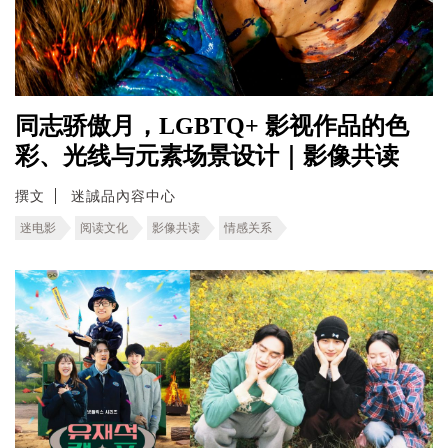
同志骄傲月，LGBTQ+ 影视作品的色
彩、光线与元素场景设计｜影像共读
撰文
迷誠品內容中心
迷电影
阅读文化
影像共读
情感关系