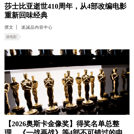
莎士比亚逝世410周年，从4部改编电影
重新回味经典
撰文
迷誠品內容中心
迷电影
【2026奥斯卡金像奖】得奖名单总整
理，《一战再战》等4部不可错过的电