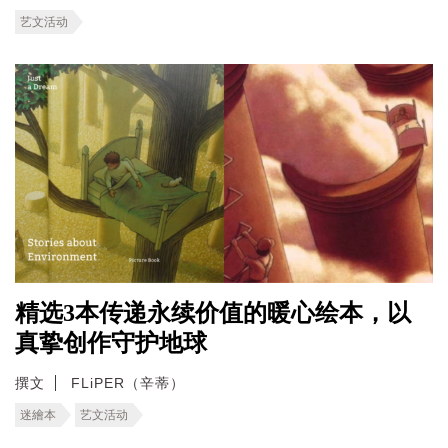
艺文活动
精选3本传递永续价值的暖心绘本，以
真挚创作守护地球
撰文
FLiPER（辛蒂）
迷繪本
艺文活动