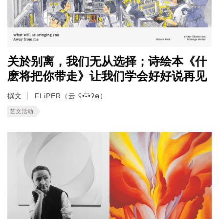
关於别离，我们无从选择；诗绘本《什
麽将把你带走》让我们学会好好说再见
撰文
FLiPER（云 ʕ•͡-•ʔฅ）
艺文活动