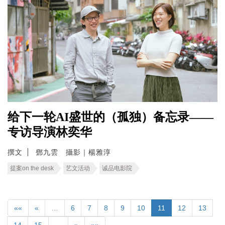
给下一轮AI盛世的（孤独）备忘录——
专访导演林奕华
撰文
鄧九雲 攝影｜楊雅淳
提案on the desk
艺文活动
诚品电影院
««
«
…
6
7
8
9
10
11
12
13
14
15
…
»
»»