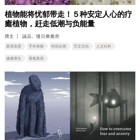
植物能将忧郁带走！５种安定人心的疗
癒植物，赶走低潮与负能量
撰文
誠品。慢日療癒所
家居杂货
手作体验
特别企画
艺文活动
人文社科
健康养生
香氛美容