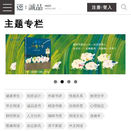
注册/登入
主题专栏
健康养生
创意设计
作家书评
情感关系
推理文学
华文阅读
诚品选书
精选书摘
自然科普
心理励志
财经商业
人文社科
编辑书房
阅读文化
迷繪本
图像阅读
杂志新讯
亲子家庭
外文阅读