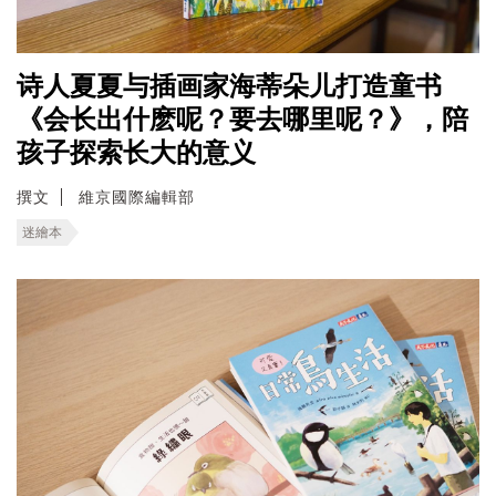
诗人夏夏与插画家海蒂朵儿打造童书
《会长出什麽呢？要去哪里呢？》，陪
孩子探索长大的意义
撰文
維京國際編輯部
迷繪本