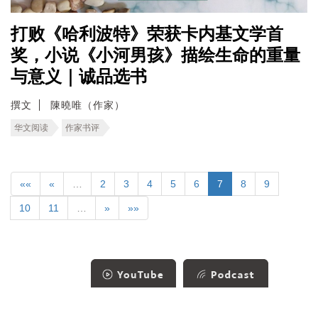
打败《哈利波特》荣获卡内基文学首
奖，小说《小河男孩》描绘生命的重量
与意义｜诚品选书
撰文
陳曉唯（作家）
华文阅读
作家书评
««
«
…
2
3
4
5
6
7
8
9
10
11
…
»
»»