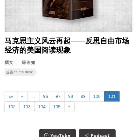
马克思主义风云再起——反思自由市场
经济的美国阅读现象
撰文
蘇逸如
提案on the desk
««
«
…
96
97
98
99
100
101
102
103
104
105
»