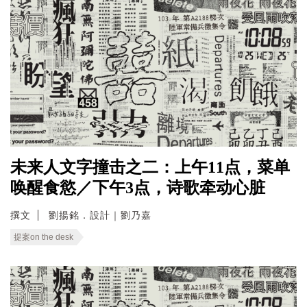
未来人文字撞击之二：上午11点，菜单
唤醒食慾／下午3点，诗歌牵动心脏
撰文
劉揚銘．設計｜劉乃嘉
提案on the desk