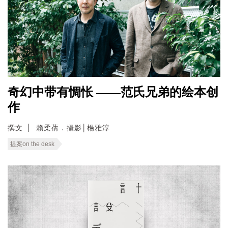
奇幻中带有惆怅 ——范氏兄弟的绘本创
作
撰文
賴柔蒨．攝影│楊雅淳
提案on the desk