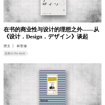
在书的商业性与设计的理想之外——从
《设计．Design．デザイン》谈起
撰文
林聖修
提案on the desk