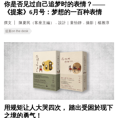
你是否见过自己追梦时的表情？——
《提案》6月号：梦想的一百种表情
撰文
陳夏民（客座主編）．設計｜童怡靜．攝影｜楊雅淳
提案on the desk
用规矩让人大哭四次， 踏出受困於现下
之境的勇气！