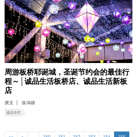
周游板桥耶诞城，圣诞节约会的最佳行
程～│诚品生活板桥店、诚品生活新板
店
撰文
張鴻棋
诚品专栏
««
«
…
150
151
152
153
154
155