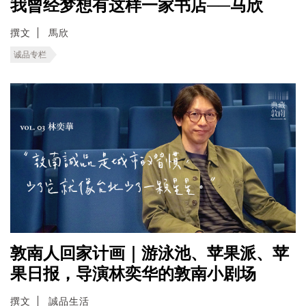
我曾经梦想有这样一家书店──马欣
撰文
馬欣
诚品专栏
敦南人回家计画｜游泳池、苹果派、苹
果日报，导演林奕华的敦南小剧场
撰文
誠品生活