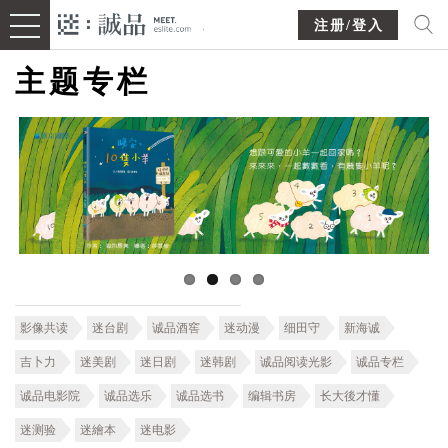
注册/登入
主题专栏
影像共读
迷台剧
诚品酒窖
迷动漫
细田守
新海诚
吉卜力
迷美剧
迷日剧
迷韩剧
诚品阅读光影
诚品专栏
诚品电影院
诚品选乐
诚品选书
编辑书房
长大後才懂
迷测验
迷繪本
迷电影