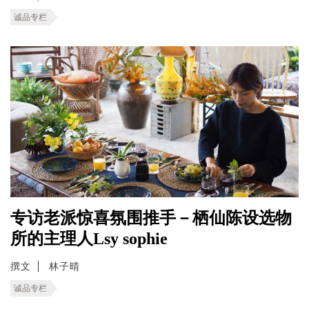
诚品专栏
专访老派惊喜氛围推手－栖仙陈设选物
所的主理人Lsy sophie
撰文
林子晴
诚品专栏