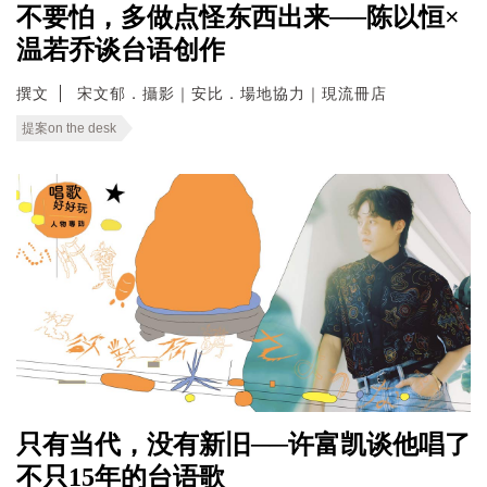
不要怕，多做点怪东西出来──陈以恒×
温若乔谈台语创作
撰文
宋文郁．攝影｜安比．場地協力｜現流冊店
提案on the desk
只有当代，没有新旧──许富凯谈他唱了
不只15年的台语歌