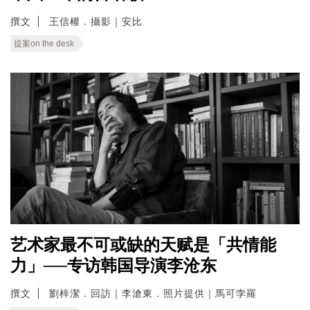
撰文
王信權．攝影｜安比
提案on the desk
艺术家最不可或缺的天赋是「共情能
力」──专访韩国导演李沧东
撰文
劉梓潔．回訪｜李滄東．照片提供｜馬可孛羅