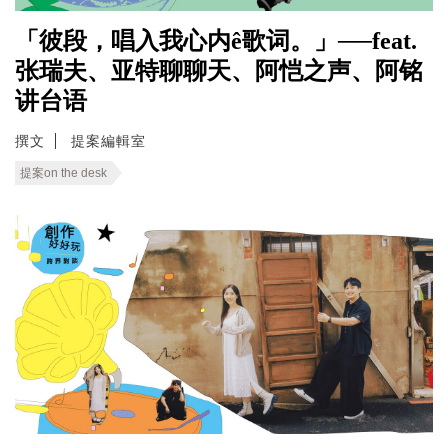
「彼段，唱入我心内ê歌词。」──feat.
张瑞夫、亚特聊聊天、阿恺之声、阿铭
讲台语
撰文
提案編輯室
提案on the desk