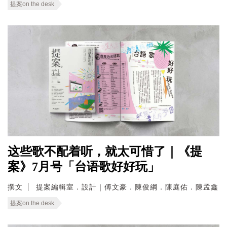
提案on the desk
这些歌不配着听，就太可惜了｜《提
案》7月号「台语歌好好玩」
撰文
提案編輯室．設計｜傅文豪．陳俊綱．陳庭佑．陳孟鑫
提案on the desk