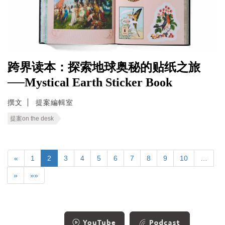
跨界读本：探索地球奥秘的贴纸之旅
──Mystical Earth Sticker Book
撰文
提案編輯室
提案on the desk
«
1
2
3
4
5
6
7
8
9
10
…
»
»»