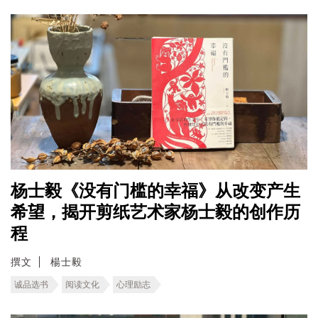
杨士毅《没有门槛的幸福》从改变产生
希望，揭开剪纸艺术家杨士毅的创作历
程
撰文
楊士毅
诚品选书
阅读文化
心理励志