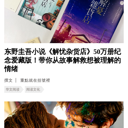
东野圭吾小说《解忧杂货店》50万册纪
念爱藏版！带你从故事解救想被理解的
情绪
撰文
重點就在括號裡
华文阅读
阅读文化