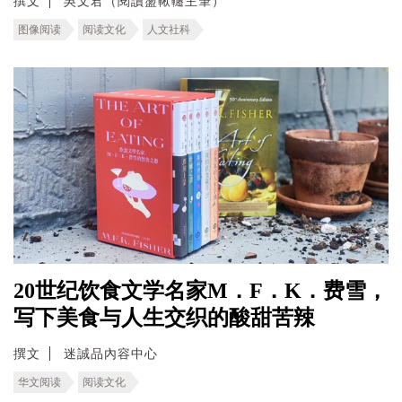
撰文
吳文君（閱讀盪鞦韆主筆）
图像阅读
阅读文化
人文社科
20世纪饮食文学名家M．F．K．费雪，
写下美食与人生交织的酸甜苦辣
撰文
迷誠品內容中心
华文阅读
阅读文化