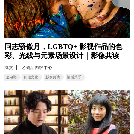
同志骄傲月，LGBTQ+ 影视作品的色
彩、光线与元素场景设计｜影像共读
撰文
迷誠品內容中心
迷电影
阅读文化
影像共读
情感关系