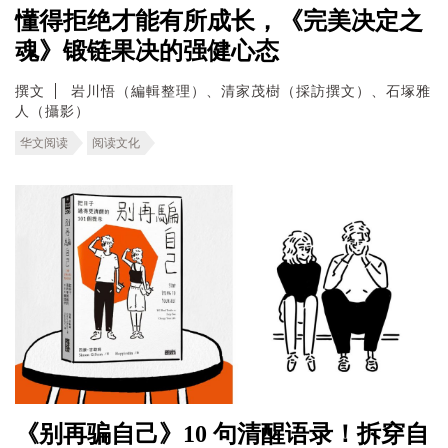
懂得拒绝才能有所成长，《完美决定之
魂》锻链果决的强健心态
撰文
岩川悟（編輯整理）、清家茂樹（採訪撰文）、石塚雅
人（攝影）
华文阅读
阅读文化
《别再骗自己》10 句清醒语录！拆穿自