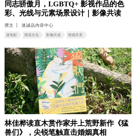
同志骄傲月，LGBTQ+ 影视作品的色
彩、光线与元素场景设计｜影像共读
撰文
迷誠品內容中心
迷电影
阅读文化
影像共读
情感关系
林佳桦读直木赏作家井上荒野新作《猛
兽们》，尖锐笔触直击婚姻真相