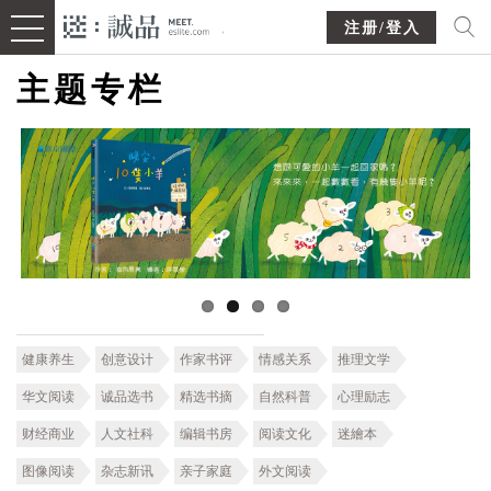
注册/登入
主题专栏
健康养生
创意设计
作家书评
情感关系
推理文学
华文阅读
诚品选书
精选书摘
自然科普
心理励志
财经商业
人文社科
编辑书房
阅读文化
迷繪本
图像阅读
杂志新讯
亲子家庭
外文阅读