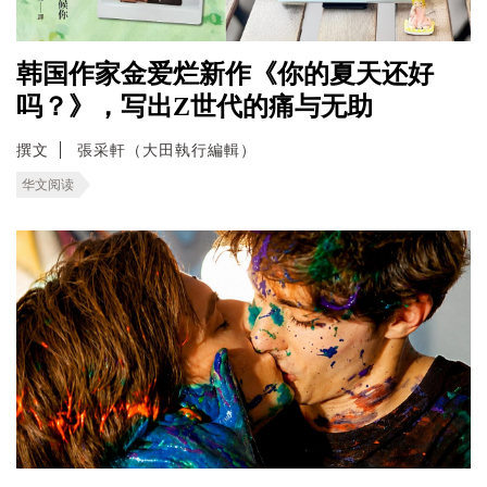
韩国作家金爱烂新作《你的夏天还好
吗？》，写出Z世代的痛与无助
撰文
張采軒（大田執行編輯）
华文阅读