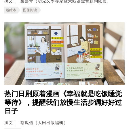
撰文
葉嘉青（幼兒文學專家暨天鈺基金會顧問總監）
迷繪本
图像阅读
热门日剧原着漫画《幸福就是吃饭睡觉
等待》，提醒我们放慢生活步调好好过
日子
撰文
蔡鳳儀（大田出版編輯）