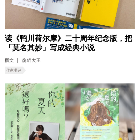
读《鸭川荷尔摩》二十周年纪念版，把
「莫名其妙」写成经典小说
撰文
龍貓大王
作家书评