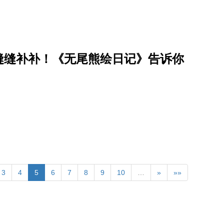
缝缝补补！《无尾熊绘日记》告诉你
3
4
5
6
7
8
9
10
…
»
»»