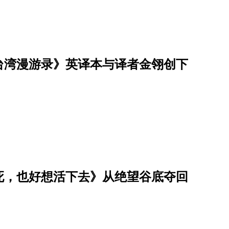
台湾漫游录》英译本与译者金翎创下
死，也好想活下去》从绝望谷底夺回