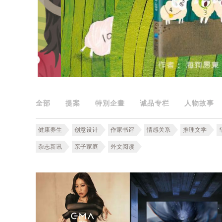
全部
提案
特別企畫
诚品专栏
人物故事
健康养生
创意设计
作家书评
情感关系
推理文学
杂志新讯
亲子家庭
外文阅读