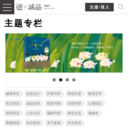
注册/登入
主题专栏
健康养生
创意设计
作家书评
情感关系
推理文学
华文阅读
诚品选书
精选书摘
自然科普
心理励志
财经商业
人文社科
编辑书房
阅读文化
迷繪本
图像阅读
杂志新讯
亲子家庭
外文阅读