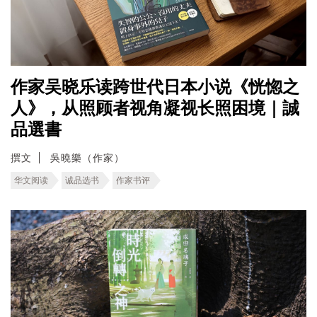
作家吴晓乐读跨世代日本小说《恍惚之
人》，从照顾者视角凝视长照困境｜誠
品選書
撰文
吳曉樂（作家）
华文阅读
诚品选书
作家书评