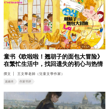
童书《欧啦啦！翘胡子的面包大冒险》
在繁忙生活中，找回遗失的初心与热情
撰文
王文華老師（兒童文學作家）
迷繪本
作家书评