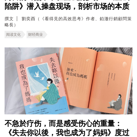
陷阱》潜入操盘现场，剖析市场的本质
撰文
劉奕酉（《看得見的高效思考》作者、鉑澈行銷顧問策
略長）
阅读文化
财经商业
不急於疗伤，而是感受伤心的重量：
《失去你以後，我也成为了妈妈》度过