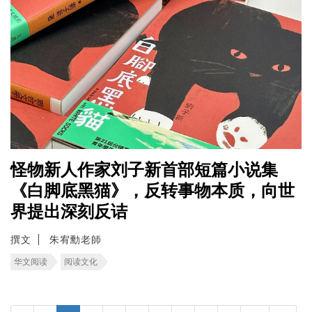
怪物新人作家刘子新首部短篇小说集
《白脚底黑猫》，反转事物本质，向世
界提出深刻反诘
撰文
朱宥勳老師
华文阅读
阅读文化