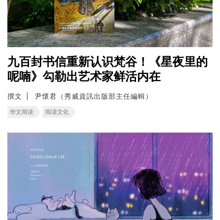
九百封书信重新认识梵谷！《星夜里的
呢喃》勾勒出艺术家鲜活内在
撰文
尹懷君（秀威資訊出版部主任編輯）
华文阅读
阅读文化