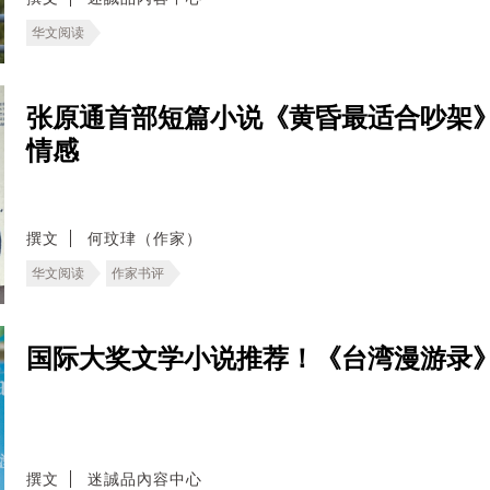
华文阅读
张原通首部短篇小说《黄昏最适合吵架
情感
撰文
何玟珒（作家）
华文阅读
作家书评
国际大奖文学小说推荐！《台湾漫游录
撰文
迷誠品內容中心