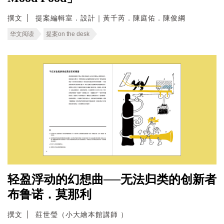
撰文
提案編輯室．設計｜黃千芮．陳庭佑．陳俊綱
华文阅读
提案on the desk
轻盈浮动的幻想曲──无法归类的创新者
布鲁诺．莫那利
撰文
莊世瑩（小大繪本館講師 ）