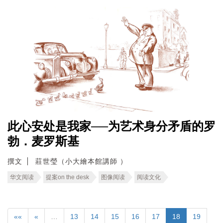
此心安处是我家──为艺术身分矛盾的罗
勃．麦罗斯基
撰文
莊世瑩（小大繪本館講師 ）
华文阅读
提案on the desk
图像阅读
阅读文化
««
«
…
13
14
15
16
17
18
19