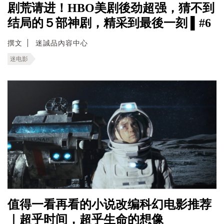
剧荒请进！HBO美剧後劲超强，猜不到
结局的５部神剧，精采到最後一刻 ▌#6
撰文
迷誠品內容中心
迷电影
值得一看再看的小说改编科幻电影推荐
｜超乎时间，超乎生命的想像