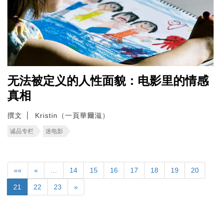
无法被定义的人性面貌：电影里的情感
真相
撰文
Kristin（一頁華爾滋）
诚品专栏
迷电影
««
«
…
14
15
16
17
18
19
20
21
22
23
»