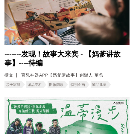
-------发现！故事大来宾 - 【妈爹讲故
事】----待编
撰文
育兒神器APP【媽爹講故事】創辦人 華爸
亲子家庭
诚品专栏
图像阅读
特别企画
诚品儿童