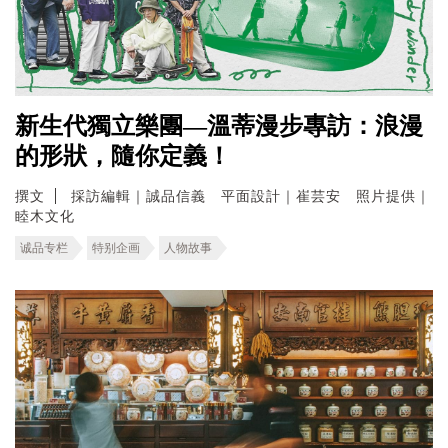
新生代獨立樂團—溫蒂漫步專訪：浪漫
的形狀，隨你定義！
撰文
採訪編輯｜誠品信義 平面設計｜崔芸安 照片提供｜
睦木文化
诚品专栏
特别企画
人物故事