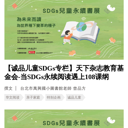
【诚品儿童SDGs专栏】天下杂志教育基
金会-当SDGs永续阅读遇上108课纲
撰文
台北市萬興國小圖書館老師 曾品方
华文阅读
亲子家庭
特别企画
诚品儿童