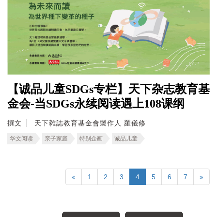
【诚品儿童SDGs专栏】天下杂志教育基
金会-当SDGs永续阅读遇上108课纲
撰文
天下雜誌教育基金會製作人 羅儀修
华文阅读
亲子家庭
特别企画
诚品儿童
«
1
2
3
4
5
6
7
»