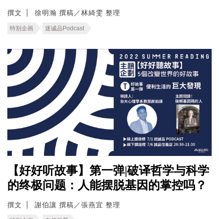
撰文
徐明瀚 撰稿／林綺雯 整理
特别企画
迷诚品Podcast
【好好听故事】第一弹|破译哲学与科学
的终极问题：人能摆脱基因的掌控吗？
撰文
謝伯讓 撰稿／張燕宜 整理