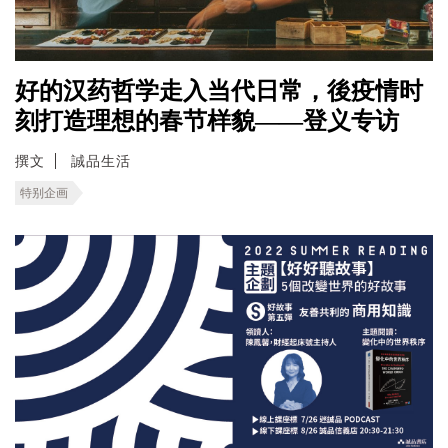
好的汉药哲学走入当代日常，後疫情时
刻打造理想的春节样貌——登义专访
撰文
誠品生活
特别企画