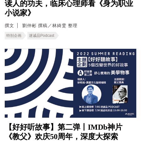
读人的功夫，临床心理师看《身为职业
小说家》
撰文
劉仲彬 撰稿／林綺雯 整理
特别企画
迷诚品Podcast
【好好听故事】第二弹丨IMDb神片
《教父》欢庆50周年，深度大探索