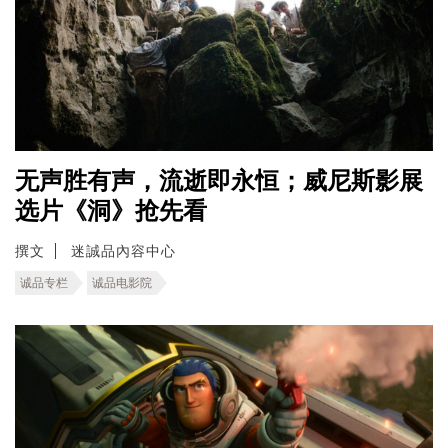
无声胜有声，流逝即永恒；威尼斯影展
选片《洞》抢先看
撰文
迷誠品內容中心
诚品专栏
诚品电影院