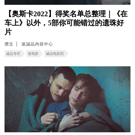
【奥斯卡2022】得奖名单总整理｜《在
车上》以外，5部你可能错过的遗珠好
片
撰文
迷誠品內容中心
诚品专栏
迷电影
诚品电影院