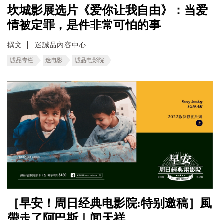
坎城影展选片《爱你让我自由》：当爱
情被定罪，是件非常可怕的事
撰文
迷誠品內容中心
诚品专栏
迷电影
诚品电影院
［早安！周日经典电影院:特别邀稿］風
帶走了阿巴斯｜闻天祥