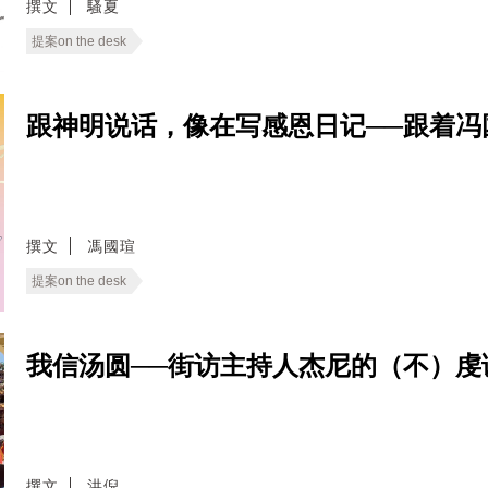
撰文
騷夏
提案on the desk
跟神明说话，像在写感恩日记──跟着冯
撰文
馮國瑄
提案on the desk
我信汤圆──街访主持人杰尼的（不）虔
撰文
洪倪