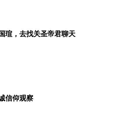
国瑄，去找关圣帝君聊天
诚信仰观察