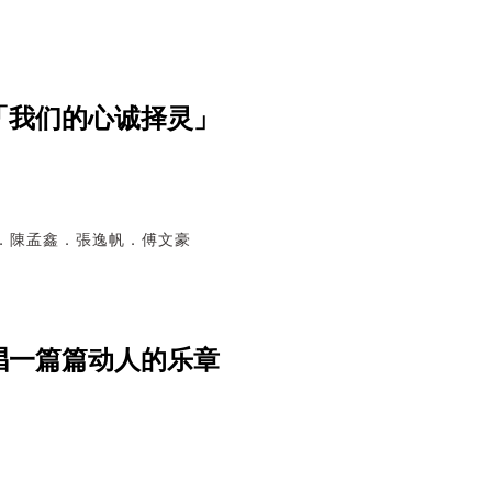
「我们的心诚择灵」
柔雅．陳孟鑫．張逸帆．傅文豪
唱一篇篇动人的乐章