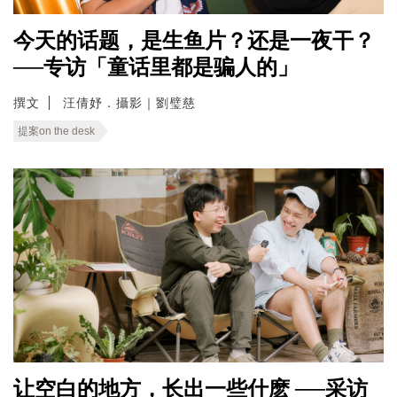
今天的话题，是生鱼片？还是一夜干？
──专访「童话里都是骗人的」
撰文
汪倩妤．攝影｜劉璧慈
提案on the desk
让空白的地方，长出一些什麽 ──采访