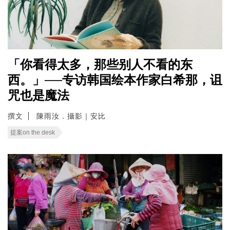
「你看得太多，那些别人不看的东
西。」──专访韩国绘本作家白希那，诅
咒也是魔法
撰文
陳雨汝．攝影｜安比
提案on the desk