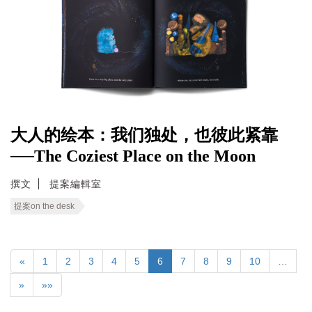
大人的绘本：我们独处，也彼此紧靠
──The Coziest Place on the Moon
撰文
提案編輯室
提案on the desk
«
1
2
3
4
5
6
7
8
9
10
…
»
»»