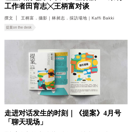
工作者田育志╳王柄富对谈
撰文
王柄富．攝影｜林昶志．採訪場地｜Kaffi Bakki
提案on the desk
走进对话发生的时刻｜《提案》4月号
「聊天现场」