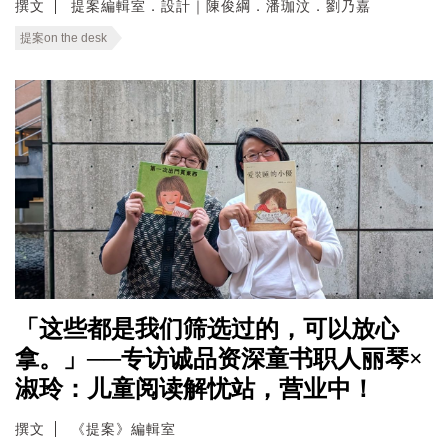
撰文
提案編輯室．設計｜陳俊綱．潘珈汶．劉乃嘉
提案on the desk
「这些都是我们筛选过的，可以放心
拿。」──专访诚品资深童书职人丽琴×
淑玲：儿童阅读解忧站，营业中！
撰文
《提案》編輯室